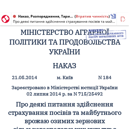
Наказ, Розпорядження, Тарифи, Інструкція, Умови, Форма, Акт, Договір від 21.05.2014 № 184, 1501
(
Втратив чинність
)
Про деякі питання здійснення страхування посівів та майбутнього врожаю озимих зернових сільськогосподарських культур з державною підтримкою від сільськогосподарських ризиків на весь період вирощування [ЗМІСТ]