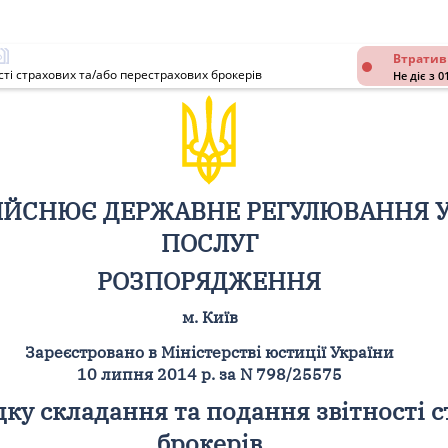
Втратив
ті страхових та/або перестрахових брокерів
Не діє з 0