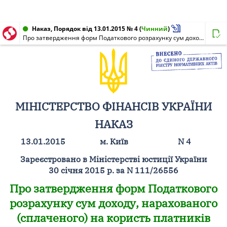
Наказ, Порядок від 13.01.2015 № 4
(
Чинний
)
Про затвердження форм Податкового розрахунку сум доходу, нарахованого (сплаченого) на користь платників податків - фізичних осіб, і сум утриманого з них податку, а також сум нарахованого єдиного внеску і Порядку заповнення та подання податковими агентами Податкових розрахунків сум доходу, нарахованого (сплаченого) на користь платників податків - фізичних осіб, і сум утриманого з них податку, а також сум нарахованого єдиного внеску