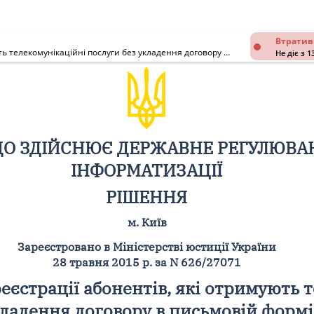
Втратив
Про внесення змін до Порядку реєстрації абонентів, які отримують телекомунікаційні послуги без укладення договору в письмовій формі
Не діє з 1