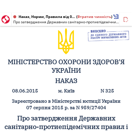
Наказ, Норми, Правила від 08.06.2015 № 325
(
Втратив чинність
)
Про затвердження Державних санітарно-протиепідемічних правил і норм щодо поводження з медичними відходами