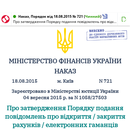
Наказ, Порядок від 18.08.2015 № 721
(
Чинний
)
Про затвердження Порядку подання повідомлень про відкриття / закриття рахунків / електронних гаманців платників податків у банках, інших фінансових установах, небанківських надавачах платіжних послуг / емітентах електронних грошей до контролюючих органів