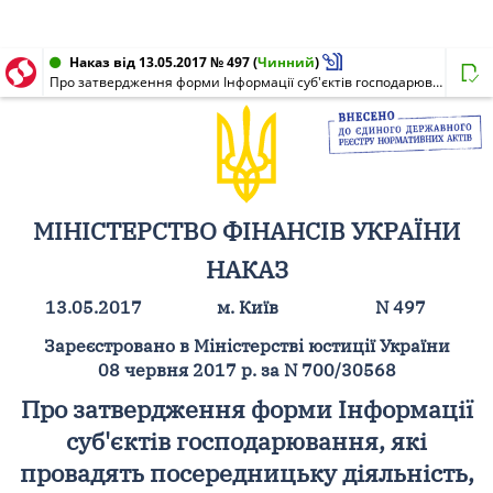
Наказ від 13.05.2017 № 497
(
Чинний
)
Про затвердження форми Інформації суб'єктів господарювання, які провадять посередницьку діяльність, пов'язану з наданням послуг з оренди нерухомості (рієлтерів), про укладені за їх посередництвом цивільно-правові договори (угоди)