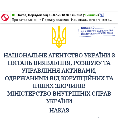
Наказ, Порядок від 13.07.2018 № 140/608
(
Чинний
)
Про затвердження Порядку взаємодії Національного агентства України з питань виявлення, розшуку та управління активами, одержаними від корупційних та інших злочинів, і Національної поліції України під час здійснення заходів з управління активами, на які накладено арешт у кримінальному провадженні