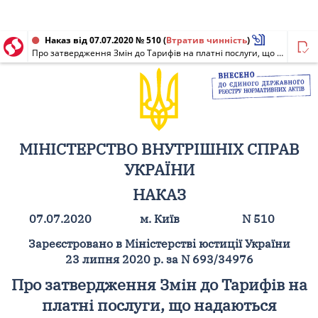
Наказ від 07.07.2020 № 510
(
Втратив чинність
)
Про затвердження Змін до Тарифів на платні послуги, що надаються Державною установою "Територіальне медичне об'єднання Міністерства внутрішніх справ України по Тернопільській області"