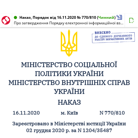
Наказ, Порядок від 16.11.2020 № 770/810
(
Чинний
)
Про затвердження Порядку електронної інформаційної взаємодії Міністерства соціальної політики України, Міністерства внутрішніх справ України та центральних органів виконавчої влади, діяльність яких спрямовується та координується Кабінетом Міністрів України через Міністра внутрішніх справ України