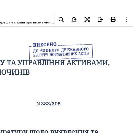
Про затвердження Порядку розгляду АРМА звернень органів прокуратури щодо виявлення та розшуку активів, на які може бути накладено арешт у справі про визнання необґрунтованими активів та їх стягнення в дохід держави