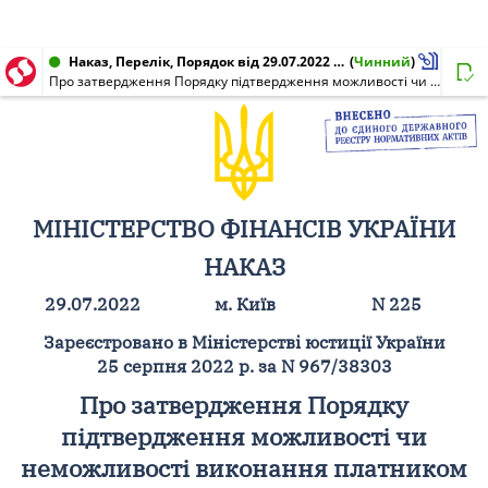
Наказ, Перелік, Порядок від 29.07.2022 № 225
(
Чинний
)
Про затвердження Порядку підтвердження можливості чи неможливості виконання платником податків обов'язків, визначених у підпункті 69.1 пункту 69 підрозділу 10 розділу XX "Перехідні положення" Податкового кодексу України, та переліків документів на підтвердження