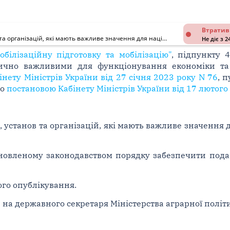
Втратив
Про затвердження Критеріїв з визначення підприємств, установ та організацій, які мають важливе значення для національної економіки в галузі сільського господарства в особливий період
Не діє з 2