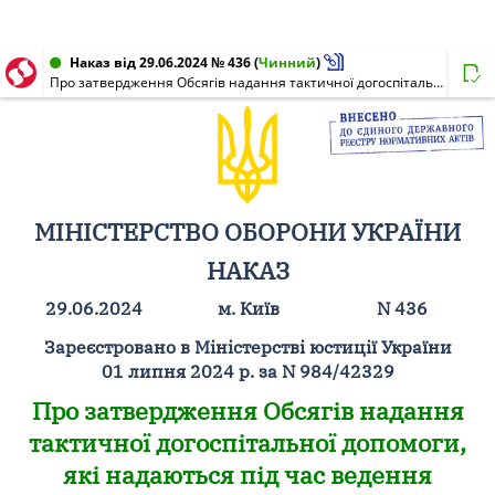
Наказ від 29.06.2024 № 436
(
Чинний
)
Про затвердження Обсягів надання тактичної догоспітальної допомоги, які надаються під час ведення воєнних (бойових) дій та підготовки сил безпеки і сил оборони до застосування за призначенням