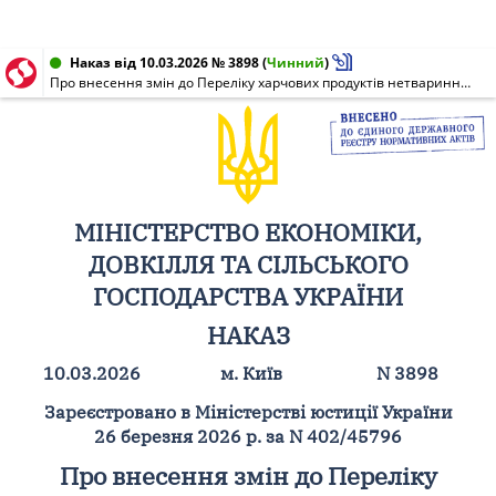
Наказ від 10.03.2026 № 3898
(
Чинний
)
Про внесення змін до Переліку харчових продуктів нетваринного походження та кормів нетваринного походження, вантажі з якими при ввезенні (пересиланні) на митну територію України підлягають посиленому державному контролю