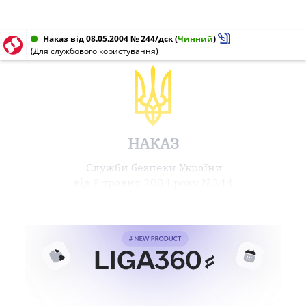
Наказ від 08.05.2004 № 244/дск
(
Чинний
)
(Для службового користування)
НАКАЗ
Служби безпеки України
від 8 травня 2004 року N 244