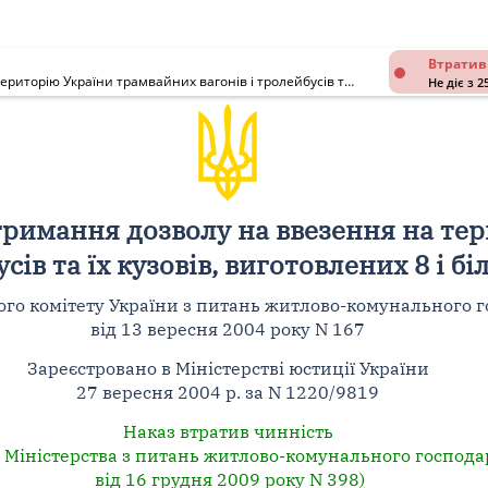
Втратив
Про затвердження Порядку отримання дозволу на ввезення на територію України трамвайних вагонів і тролейбусів та їх кузовів, виготовлених 8 і більше років тому
Не діє з 2