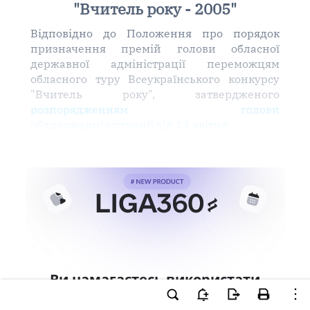
"Вчитель року - 2005"
Відповідно до Положення про порядок
призначення премій голови обласної
державної адміністрації переможцям
обласного туру Всеукраїнського конкурсу
"Вчитель року", затвердженого
розпорядженням голови
облдержадміністрації від 13 квітня
Ви намагаєтесь використати
інструменти для професійної