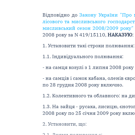
Відповідно до
Закону України "Про 
лісового та мисливського господар
мисливський сезон 2008/2009 року" 
2008 року за N 419/15110,
НАКАЗУЮ
:
1. Установити такі строки полювання:
1.1. Індивідуального полювання:
- на самця козулі з 1 липня 2008 рок
- на самців і самок кабана, оленів єв
по 28 грудня 2008 року включно.
1.2. Колективного та облавного: на 
1.3. На зайця - русака, лисицю, єното
2008 року по 25 січня 2009 року вклю
2. Установити, що:
2.1. Днями полювання є: