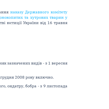
нання
наказу Державного комітету
рнокопитих та хутрових тварин у
стві юстиції України від 16 травня
дняк зазначених видів - з 1 вересня
 грудня 2008 року включно.
ого, ондатру, бобра - з 9 листопада