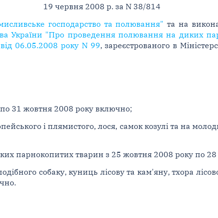
19 червня 2008 р. за N 38/814
мисливське господарство та полювання"
та на вико
ства України "Про проведення полювання на диких па
від 06.05.2008 року N 99
, зареєстрованого в Міністер
у по 31 жовтня 2008 року включно;
ропейського і плямистого, лося, самок козулі та на моло
диких парнокопитих тварин з 25 жовтня 2008 року по 28
подібного собаку, куниць лісову та кам'яну, тхора лісов
чно.