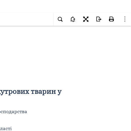
утрових тварин у
осподарства
ласті