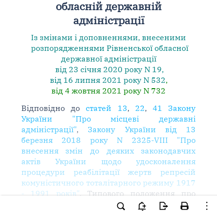
обласній державній
адміністрації
Із змінами і доповненнями, внесеними
розпорядженнями
Рівненської обласної
державної адміністрації
від 23 січня 2020 року N 19
,
від 16 липня 2021 року N 532
,
від 4 жовтня 2021 року N 732
Відповідно до
статей 13
,
22
,
41 Закону
України "Про місцеві державні
адміністрації"
,
Закону України від 13
березня 2018 року N 2325-VIII "Про
внесення змін до деяких законодавчих
актів України щодо удосконалення
процедури реабілітації жертв репресій
комуністичного тоталітарного режиму 1917
- 1991 років"
, Типового положення про
регіональну