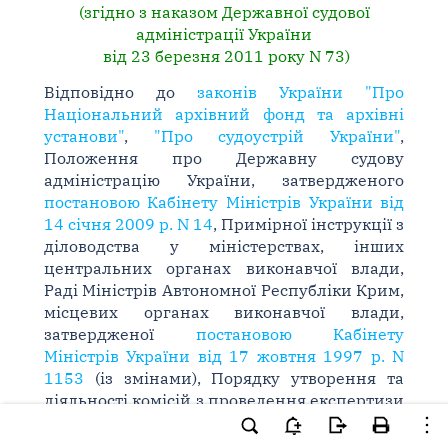
(згідно з наказом Державної судової
адміністрації України
від 23 березня 2011 року N 73)
Відповідно до
законів України "Про
Національний архівний фонд та архівні
установи"
,
"Про судоустрій України"
,
Положення про Державну судову
адміністрацію України, затвердженого
постановою Кабінету Міністрів України від
14 січня 2009 р. N 14
, Примірної інструкції з
діловодства у міністерствах, інших
центральних органах виконавчої влади,
Раді Міністрів Автономної Республіки Крим,
місцевих органах виконавчої влади,
затвердженої
постановою Кабінету
Міністрів України від 17 жовтня 1997 р. N
1153
(із змінами), Порядку утворення та
діяльності комісій з проведення експертизи
цінності документів, затвердженого
постановою Кабінету Міністрів України від 8