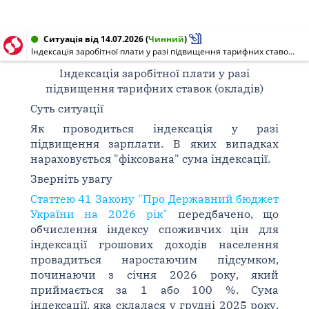
Ситуація від 14.07.2026
(
Чинний
)
Індексація заробітної плати у разі підвищення тарифних ставок (окладів)
Індексація заробітної плати у разі
підвищення тарифних ставок (окладів)
Суть ситуації
Як проводиться індексація у разі
підвищення зарплати. В яких випадках
нараховується "фіксована" сума індексації.
Зверніть увагу
Статтею 41 Закону "Про Державний бюджет
України на 2026 рік"
передбачено, що
обчислення індексу споживчих цін для
індексації грошових доходів населення
провадиться наростаючим підсумком,
починаючи з січня 2026 року, який
приймається за 1 або 100 %. Сума
індексації, яка склалася у грудні 2025 року,