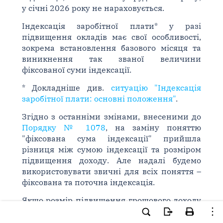
у січні 2026 року не нараховується.
Індексація заробітної плати* у разі
підвищення окладів має свої особливості,
зокрема встановлення базового місяця та
виникнення так званої величини
фіксованої суми індексації.
* Докладніше див.
ситуацію "Індексація
заробітної плати: основні положення"
.
Згідно з останніми змінами, внесеними до
Порядку № 1078
, на заміну поняттю
"фіксована сума індексації" прийшла
різниця між сумою індексації та розміром
підвищення доходу. Але надалі будемо
використовувати звичні для всіх поняття –
фіксована та поточна індексація.
Якщо розмір підвищення грошового доходу
не перевищує суму індексації, що склалась
у місяці підвищення доходу, сума індексації