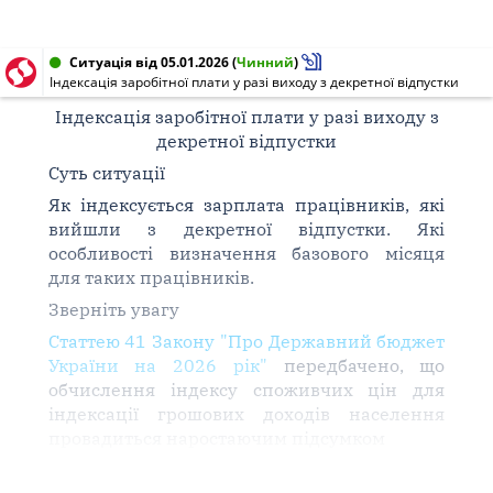
Ситуація від 05.01.2026
(
Чинний
)
Індексація заробітної плати у разі виходу з декретної відпустки
Індексація заробітної плати у разі виходу з
декретної відпустки
Суть ситуації
Як індексується зарплата працівників, які
вийшли з декретної відпустки. Які
особливості визначення базового місяця
для таких працівників.
Зверніть увагу
Статтею 41 Закону "Про Державний бюджет
України на 2026 рік"
передбачено, що
обчислення індексу споживчих цін для
індексації грошових доходів населення
провадиться наростаючим підсумком