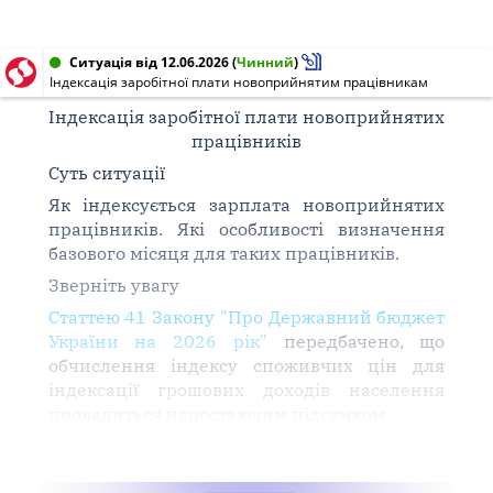
Ситуація від 12.06.2026
(
Чинний
)
Індексація заробітної плати новоприйнятим працівникам
Індексація заробітної плати новоприйнятих
працівників
Суть ситуації
Як індексується зарплата новоприйнятих
працівників. Які особливості визначення
базового місяця для таких працівників.
Зверніть увагу
Статтею 41 Закону "Про Державний бюджет
України на 2026 рік"
передбачено, що
обчислення індексу споживчих цін для
індексації грошових доходів населення
провадиться наростаючим підсумком