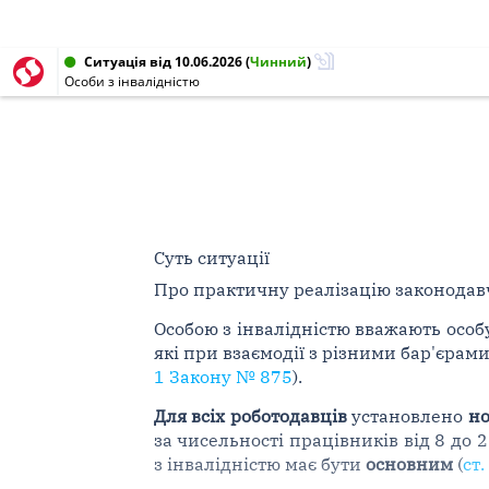
Ситуація від 10.06.2026
(
Чинний
)
Особи з інвалідністю
Суть ситуації
Про практичну реалізацію законодавч
Особою з інвалідністю вважають осо
які при взаємодії з різними бар'єрами
1 Закону № 875
).
Для всіх роботодавців
установлено
но
за чисельності працівників від 8 до
з інвалідністю має бути
основним
(
ст.