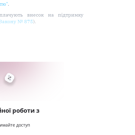
тю"
.
сплачують внесок на підтримку
Закону № 875
).
ної роботи з
римайте доступ