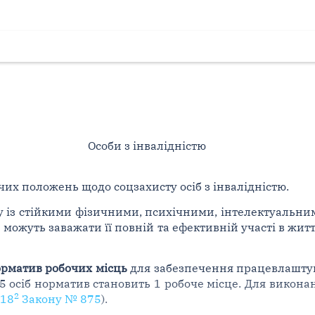
Особи з інвалідністю
их положень щодо соцзахисту осіб з інвалідністю.
бу із стійкими фізичними, психічними, інтелектуаль
 можуть заважати її повній та ефективній участі в житт
рматив робочих місць
для забезпечення працевлаштува
 25 осіб норматив становить 1 робоче місце. Для вико
2
 18
Закону № 875
).