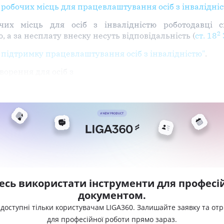
робочих місць для працевлаштування осіб з інвалідніс
их місць для осіб з інвалідністю роботодавці 
2
 а за несплату внеску несуть відповідальність (
ст. 18
 підтримку працевлаштування осіб з інвалідністю"
.
ворення для осіб з
есь використати інструменти для професій
документом.
 доступні тільки користувачам LIGA360. Залишайте заявку та от
для професійної роботи прямо зараз.