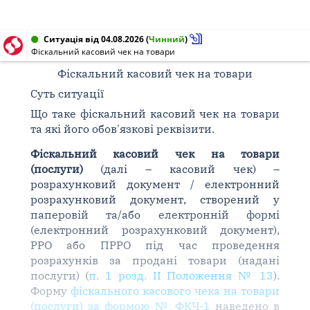
Ситуація від 04.08.2026
(
Чинний
)
Фіскальний касовий чек на товари
Фіскальний касовий чек на товари
Суть ситуації
Що таке фіскальний касовий чек на товари
та які його обов'язкові реквізити.
Фіскальний касовий чек на товари
(послуги)
(далі – касовий чек) –
розрахунковий документ / електронний
розрахунковий документ, створений у
паперовій та/або електронній формі
(електронний розрахунковий документ),
РРО або ПРРО під час проведення
розрахунків за продані товари (надані
послуги) (
п. 1 розд. ІІ Положення № 13
).
Форму
фіскального касового чека на товари
(послуги) за формою № ФКЧ-1
наведено в