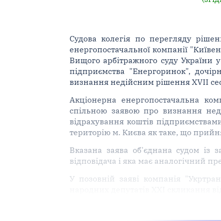
Судова колегія по перегляду рішен
енергопостачальної компанії "Київен
Вищого арбітражного суду України у
підприємства "Енергоринок", дочір
визнання недійсним рішення XVII сесі
Акціонерна енергопостачальна ком
спільною заявою про визнання неді
відрахування коштів підприємствами
територію м. Києва як таке, що прий
Вказана заява об'єднана судом із 
відповідача і яка має аналогічний пр
У позовній заяві компанія "Укртра
народних депутатів XXI скликання ві