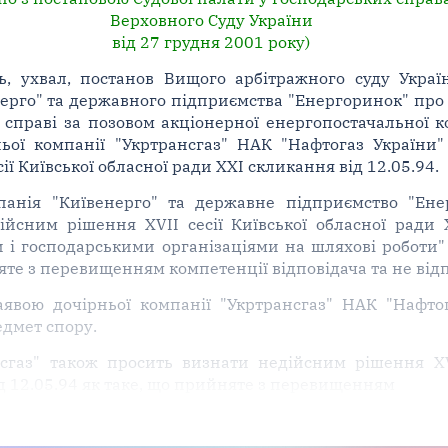
Верховного Суду України
від 27 грудня 2001 року)
ь, ухвал, постанов Вищого арбітражного суду Украї
ерго" та державного підприємства "Енергоринок" про 
 справі за позовом акціонерної енергопостачальної к
ньої компанії "Укртрансгаз" НАК "Нафтогаз України"
ї Київської обласної ради XXI скликання від 12.05.94.
панія "Київенерго" та державне підприємство "Ене
йсним рішення XVII сесії Київської обласної ради 
 і господарськими організаціями на шляхові роботи"
няте з перевищенням компетенції відповідача та не від
заявою дочірньої компанії "Укртрансгаз" НАК "Нафто
едмет спору.
нсгаз" також просить визнати недійсним рішення XVI
д 12.05.94 як таке, що прийняте з перевищенням