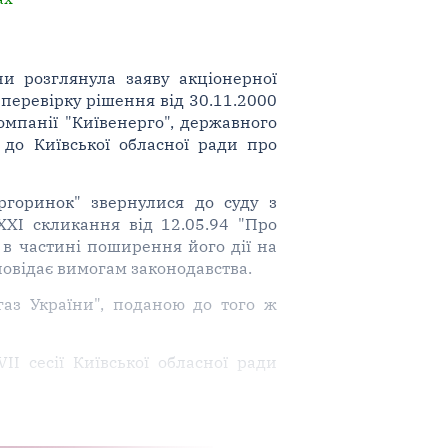
ни розглянула заяву акціонерної
перевірку рішення від 30.11.2000
омпанії "Київенерго", державного
 до Київської обласної ради про
ргоринок" звернулися до суду з
XXI скликання від 12.05.94 "Про
 в частині поширення його дії на
повідає вимогам законодавства.
газ України", поданою до того ж
I сесії Київської обласної ради