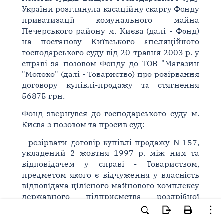
України розглянула касаційну скаргу Фонду
приватизації комунального майна
Печерського району м. Києва (далі - Фонд)
на постанову Київського апеляційного
господарського суду від 20 травня 2003 р. у
справі за позовом Фонду до ТОВ "Магазин
"Молоко" (далі - Товариство) про розірвання
договору купівлі-продажу та стягнення
56875 грн.
Фонд звернувся до господарського суду м.
Києва з позовом та просив суд:
- розірвати договір купівлі-продажу N 157,
укладений 2 жовтня 1997 р. між ним та
відповідачем у справі - Товариством,
предметом якого є відчуження у власність
відповідача цілісного майнового комплексу
державного підприємства роздрібної
торгівлі N 252 "Молоко";