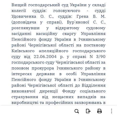
Вищий господарський суд України у складі
колегії суддів: головуючого - судді
Удовиченка О. С., суддів: Грека Б. М.
(доповідача у справі), Бур'янової С. С.,
розглянувши у відкритому судовому
засіданні касаційну скаргу Управління
Пенсійного фонду України в Ічнянському
районі Чернігівської області на постанову
Київського апеляційного господарського
суду від 22.06.2004 р. у справі N 3/90
господарського суду Чернігівської області за
позовом прокурора Ічнянського району в
інтересах держави в особі Управління
Пенсійного фонду України в Ічнянському
районі Чернігівської області до Відділення
виконавчої дирекції Фонду соціального
страхування від нещасних випадків на
виробництві та професійних захворювань в
м. Ніжині про стягнення суми у розмірі
66561,55 грн., за участю представників від: