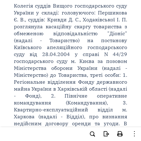
Колегія суддів Вищого господарського суду
України у складі: головуючого: Першикова
Є. В., суддів: Кривди Д. С., Ходаківської І. П.
розглянула касаційну скаргу товариства з
обмеженою відповідальністю "Діоніс"
(надалі - Товариство) на постанову
Київського апеляційного господарського
суду від 28.04.2004 у справі N 44/29
господарського суду м. Києва за позовом
Міністерства оборони України (надалі -
Міністерство) до Товариства, треті особи: 1.
Регіональне відділення Фонду державного
майна України в Харківській області (надалі
- Фонд), 2. Північне оперативне
командування (Командування), 3.
Квартирно-експлуатаційний відділ м.
Харкова (надалі - Відділ), про визнання
недійсним договору оренди та угоди. В
засіданні взяли участь представники -
позивача: Кичун В. І. (за дов. N 148/517 від