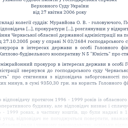
Верховного Суду України
від 27 квітня 2006 року
аді колегії суддів: Муравйова О. В. - головуючого, Пол
відповідача [...], прокуратури [...], розглянувши у відк
іння Черкаської обласної державної адміністрації на 
 27.10.2005 року у справі N 02/2684 господарського с
курора в інтересах держави в особі Головного фін
Житлово-будівельного кооперативу N 5 "Юність" про ст
міжрайонний прокурор в інтересах держави в особі Г
ністрації звернувся до господарського суду Черкаськ
сть" про стягнення з відповідача заборгованості 
ких минув, в сумі 9350,30 грн. на користь Головного 
о відповідачу протягом 1996 - 1999 років із обласно
перативного будинку, але відповідач визнає і сплачує
 - 1999 роках, а частину коштів, що були надані в 
 угод, відповідач не погоджується повертати, вважа
бласної ради і чинному законодавству, оскільки відп