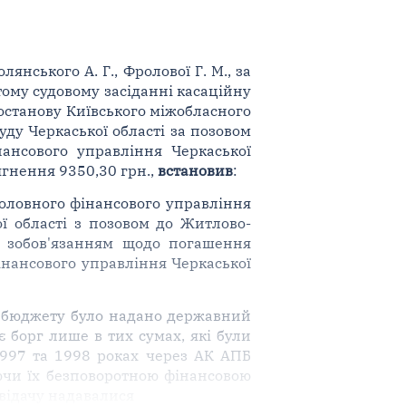
янського А. Г., Фролової Г. М., за
ритому судовому засіданні касаційну
постанову Київського міжобласного
уду Черкаської області за позовом
ансового управління Черкаської
ягнення 9350,30 грн.,
встановив
:
оловного фінансового управління
ої області з позовом до Житлово-
по зобов'язанням щодо погашення
фінансового управління Черкаської
го бюджету було надано державний
 борг лише в тих сумах, які були
1997 та 1998 роках через АК АПБ
ючи їх безповоротною фінансовою
овідачу надавалися