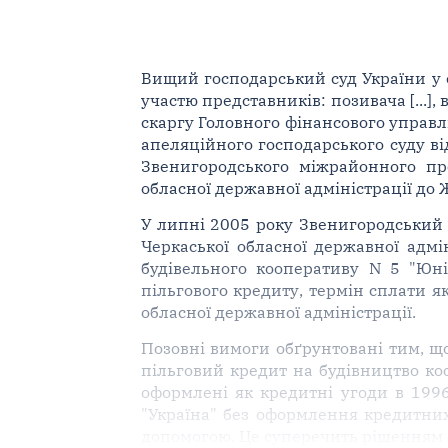
Вищий господарський суд України у скл
участю представників: позивача [...], 
скаргу Головного фінансового управл
апеляційного господарського суду від
Звенигородського міжрайонного про
обласної державної адміністрації до 
У липні 2005 року Звенигородський 
Черкаської обласної державної адмі
будівельного кооперативу N 5 "Юні
пільгового кредиту, термін сплати я
обласної державної адміністрації.
Позовні вимоги обґрунтовані тим, щ
пільговий кредит на будівництво коо
оформлені як кредитні угоди в 1996
"Україна" без оформлення кредитних
допомогою. Це суперечить рішенням о