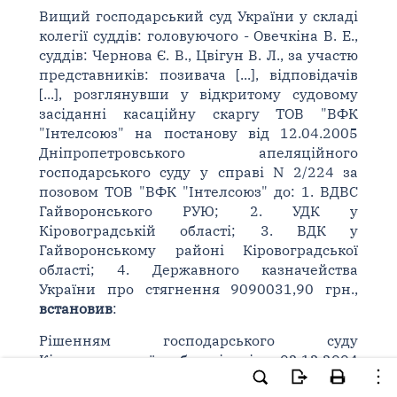
Вищий господарський суд України у складі
колегії суддів: головуючого - Овечкіна В. Е.,
суддів: Чернова Є. В., Цвігун В. Л., за участю
представників: позивача [...], відповідачів
[...], розглянувши у відкритому судовому
засіданні касаційну скаргу ТОВ "ВФК
"Інтелсоюз" на постанову від 12.04.2005
Дніпропетровського апеляційного
господарського суду у справі N 2/224 за
позовом ТОВ "ВФК "Інтелсоюз" до: 1. ВДВС
Гайворонського РУЮ; 2. УДК у
Кіровоградській області; 3. ВДК у
Гайворонському районі Кіровоградської
області; 4. Державного казначейства
України про стягнення 9090031,90 грн.,
встановив
:
Рішенням господарського суду
Кіровоградської області від 02.12.2004
позов задоволено частково - на підставі
ст.