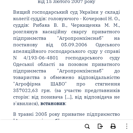
від 15 лютого 2007 року
Вищий господарський суд України у складі
колегії суддів: головуючого - Кочерової Н. О.,
суддів: Рибака В. В., Черкащенка М. М.,
розглянув касаційну скаргу приватного
підприємства "Агропромхімснаб" на
постанову від 05.09.2006 Одеського
апеляційного господарського суду у справі
N 4/193-06-4801 господарського суду
Одеської області за позовом приватного
підприємства "Агропромхімснаб" до
товариства з обмежено відповідальністю
"Агрофірма ШАБО" про стягнення
357022,63 грн. (за участю представників
сторін: від позивача [...], від відповідача не
з'явилися),
встановив
:
В травні 2005 року приватне підприємство
"Агропромхімснаб" звернулось до
господарського суду з позовом до