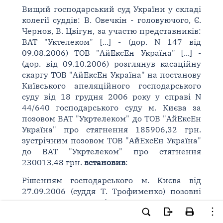
Вищий господарський суд України у складі
колегії суддів: В. Овечкін - головуючого, Є.
Чернов, В. Цвігун, за участю представників:
ВАТ "Уктелеком" [...] - (дор. N 147 від
09.08.2006) ТОВ "АйЕксЕн Україна" [...] -
(дор. від 09.10.2006) розглянув касаційну
скаргу ТОВ "АйЕксЕн Україна" на постанову
Київського апеляційного господарського
суду від 18 грудня 2006 року у справі N
44/640 господарського суду м. Києва за
позовом ВАТ "Укртелеком" до ТОВ "АйЕксЕн
Україна" про стягнення 185906,32 грн.
зустрічним позовом ТОВ "АйЕксЕн Україна"
до ВАТ "Укртелеком" про стягнення
230013,48 грн.
встановив
:
Рішенням господарського м. Києва від
27.09.2006 (суддя Т. Трофименко) позовні
вимоги за первісним позовом про
стягнення заборгованості за договором