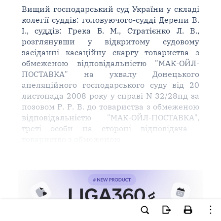
Вищий господарський суд України у складі
колегії суддів: головуючого-судді Дерепи В.
І., суддів: Грека Б. М., Стратієнко Л. В.,
розглянувши у відкритому судовому
засіданні касаційну скаргу товариства з
обмеженою відповідальністю "МАК-ОЙЛ-
ПОСТАВКА" на ухвалу Донецького
апеляційного господарського суду від 20
листопада 2008 року у справі N 32/28пд за
позовом Р. Р. В. до товариства з обмеженою
відповідальністю "МАК-ОЙЛ-ПОСТАВКА",
треті особи на стороні відповідача -
товариство з обмеженою