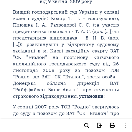
від 9 квітня 2009 року
Вищий господарський суд України у складі
колегії суддів: Козир Т. П. - головуючого,
Плюшка І. А., Разводової С. С. (за участю
представника позивача - Т. А. С. (дов. [...]) та
представника відповідача - Б. Н. В. (дов.
[...])), розглянувши у відкритому судовому
засіданні в м. Києві касаційну скаргу ЗАТ
"СК "Еталон" на постанову Київського
апеляційного господарського суду від 26
листопада 2008 року за позовом ТОВ
"Родно" до ЗАТ "СК "Еталон", третя особа -
Донецька обласна дирекція ВАТ
"Райффайзен Банк Аваль", про стягнення
страхового відшкодування,
установив
:
У серпні 2007 року ТОВ "Родно" звернулось
до суду з позовом до ЗАТ "СК "Еталон" про
стягнення страхового відшкодування.
Підставою для позову стало невиконання