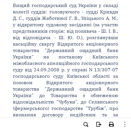
Вищий господарський суд України у складі
колегії суддів: головуючого - судді Кривди
Д. С., суддів Жаботиної Г. В., Уліцького А. М.,
у відкритому судовому засіданні (за участю
представників сторін: від позивача - Ш. І. В.,
від відповідача - Ш. Ю. О.), розглянувши
касаційну скаргу Відкритого акціонерного
товариства "Державний ощадний банк
України" на постанову Київського
міжобласного апеляційного господарського
суду від 24.09.2008 р. у справі N 13/307-07
господарського суду Київської області за
позовом Відкритого акціонерного
товариства "Державний ощадний банк
України" до Товариства з обмеженою
відповідальністю "Чубуки", до Селянського
(фермерського) господарства "Трубіж", про
визнання договору недійсним та за
зустрічним позовом Селянського
(фермерського) господарства "Трубіж" до