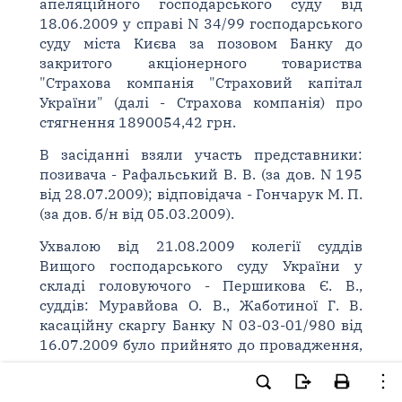
апеляційного господарського суду від
18.06.2009 у справі N 34/99 господарського
суду міста Києва за позовом Банку до
закритого акціонерного товариства
"Страхова компанія "Страховий капітал
України" (далі - Страхова компанія) про
стягнення 1890054,42 грн.
В засіданні взяли участь представники:
позивача - Рафальський В. В. (за дов. N 195
від 28.07.2009); відповідача - Гончарук М. П.
(за дов. б/н від 05.03.2009).
Ухвалою від 21.08.2009 колегії суддів
Вищого господарського суду України у
складі головуючого - Першикова Є. В.,
суддів: Муравйова О. В., Жаботиної Г. В.
касаційну скаргу Банку N 03-03-01/980 від
16.07.2009 було прийнято до провадження,
справу призначено до розгляду у судовому
засіданні.