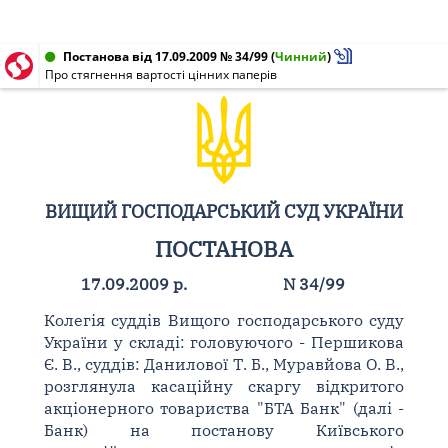
Постанова від 17.09.2009 № 34/99
(
Чинний
)
Про стягнення вартості цінних паперів
ВИЩИЙ ГОСПОДАРСЬКИЙ СУД УКРАЇНИ
ПОСТАНОВА
17.09.2009 р.
N 34/99
Колегія суддів Вищого господарського суду
України у складі: головуючого - Першикова
Є. В., суддів: Данилової Т. Б., Муравйова О. В.,
розглянула касаційну скаргу відкритого
акціонерного товариства "БТА Банк" (далі -
Банк) на постанову Київського