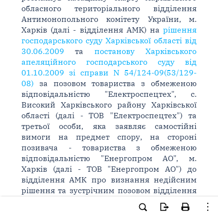
обласного територіального відділення
Антимонопольного комітету України, м.
Харків (далі - відділення АМК) на
рішення
господарського суду Харківської області від
30.06.2009
та
постанову Харківського
апеляційного господарського суду від
01.10.2009 зі справи N 54/124-09(53/129-
08)
за позовом товариства з обмеженою
відповідальністю "Електроспецтех", с.
Високий Харківського району Харківської
області (далі - ТОВ "Електроспецтех") та
третьої особи, яка заявляє самостійні
вимоги на предмет спору, на стороні
позивача - товариства з обмеженою
відповідальністю "Енергопром АО", м.
Харків (далі - ТОВ "Енергопром АО") до
відділення АМК про визнання недійсним
рішення та зустрічним позовом відділення
АМК до ТОВ "Електроспецтех" та ТОВ
"Енергопром АО" про стягнення штрафу.