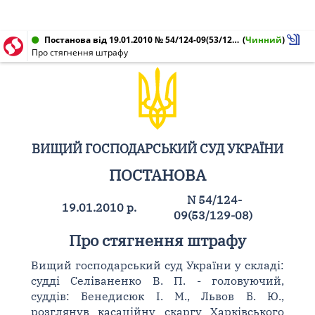
Постанова від 19.01.2010 № 54/124-09(53/129-08)
(
Чинний
)
Про стягнення штрафу
ВИЩИЙ ГОСПОДАРСЬКИЙ СУД УКРАЇНИ
ПОСТАНОВА
N 54/124-
19.01.2010 р.
09(53/129-08)
Про стягнення штрафу
Вищий господарський суд України у складі:
судді Селіваненко В. П. - головуючий,
суддів: Бенедисюк І. М., Львов Б. Ю.,
розглянув касаційну скаргу Харківського