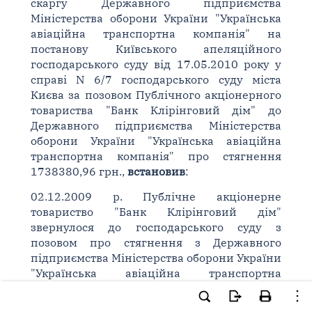
скаргу Державного підприємства
Міністерства оборони України "Українська
авіаційна транспортна компанія" на
постанову Київського апеляційного
господарського суду від 17.05.2010 року у
справі N 6/7 господарського суду міста
Києва за позовом Публічного акціонерного
товариства "Банк Клірінговий дім" до
Державного підприємства Міністерства
оборони України "Українська авіаційна
транспортна компанія" про стягнення
1738380,96 грн.,
встановив
:
02.12.2009 р. Публічне акціонерне
товариство "Банк Клірінговий дім"
звернулося до господарського суду з
позовом про стягнення з Державного
підприємства Міністерства оборони України
"Українська авіаційна транспортна
компанія" 1738380,96 грн., в тому числі
1718116,60 грн. заборгованості по сплаті