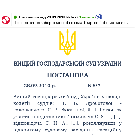
Постанова від 28.09.2010 № 6/7
(
Чинний
)
Про стягнення заборгованості по сплаті вартості цінних паперів та пені за порушення строків оплати
ВИЩИЙ ГОСПОДАРСЬКИЙ СУД УКРАЇНИ
ПОСТАНОВА
28.09.2010 р.
N 6/7
Вищий господарський суд України у складі
колегії суддів: Т. Б. Дроботової -
головуючого, С. В. Бакуліної, Л. І. Рогач, за
участю представників: позивача С. Я. Л., [...],
відповідача С. Н. А., [...], розглянувши у
відкритому судовому засіданні касаційну