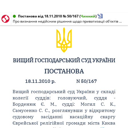
Постанова від 18.11.2010 № 50/167
(
Чинний
)
Про визнання недійсним рішення щодо приватизації об'єктів права комунальної власності територіальної громади міста Києва
ВИЩИЙ ГОСПОДАРСЬКИЙ СУД УКРАЇНИ
ПОСТАНОВА
18.11.2010 р.
N 50/167
Вищий господарський суд України у складі
колегії суддів: головуючий, суддя -
Борденюк Є. М., судді: Могил С. К.,
Самусенко С. С., розглянувши у відкритому
судовому засіданні касаційну скаргу
Єврейської релігійної громади міста Києва