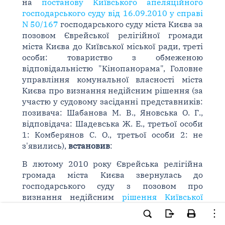
на
постанову Київського апеляційного
господарського суду від 16.09.2010 у справі
N 50/167
господарського суду міста Києва за
позовом Єврейської релігійної громади
міста Києва до Київської міської ради, треті
особи: товариство з обмеженою
відповідальністю "Кінопанорама", Головне
управління комунальної власності міста
Києва про визнання недійсним рішення (за
участю у судовому засіданні представників:
позивача: Шабанова М. В., Яновська О. Г.,
відповідача: Шадевська Ж. Е., третьої особи
1: Комберянов С. О., третьої особи 2: не
з'явились),
встановив
:
В лютому 2010 року Єврейська релігійна
громада міста Києва звернулась до
господарського суду з позовом про
визнання недійсним
рішення Київської
міської ради від 22.08.2007 N 151/1985 "Про
внесення змін до рішення Київради від