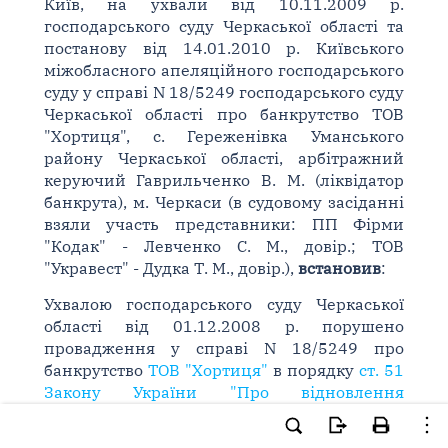
Київ, на ухвали від 10.11.2009 р.
господарського суду Черкаської області та
постанову від 14.01.2010 р. Київського
міжобласного апеляційного господарського
суду у справі N 18/5249 господарського суду
Черкаської області про банкрутство ТОВ
"Хортиця", с. Гереженівка Уманського
району Черкаської області, арбітражний
керуючий Гаврильченко В. М. (ліквідатор
банкрута), м. Черкаси (в судовому засіданні
взяли участь представники: ПП Фірми
"Кодак" - Левченко С. М., довір.; ТОВ
"Укравест" - Дудка Т. М., довір.),
встановив
:
Ухвалою господарського суду Черкаської
області від 01.12.2008 р. порушено
провадження у справі N 18/5249 про
банкрутство
ТОВ "Хортиця"
в порядку
ст. 51
Закону України "Про відновлення
платоспроможності боржника або визнання
його банкрутом"
(
далі - Закон про