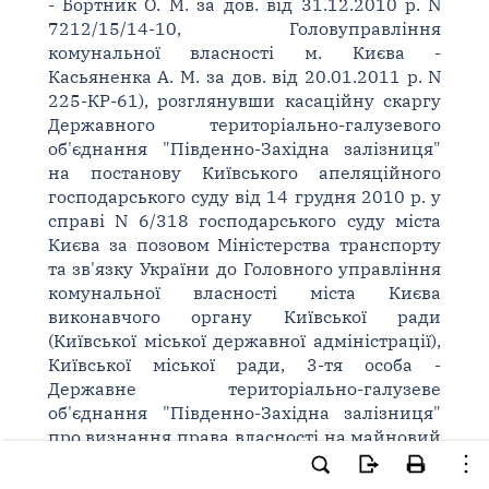
- Бортник О. М. за дов. від 31.12.2010 р. N
7212/15/14-10, Головуправління
комунальної власності м. Києва -
Касьяненка А. М. за дов. від 20.01.2011 р. N
225-КР-61), розглянувши касаційну скаргу
Державного територіально-галузевого
об'єднання "Південно-Західна залізниця"
на постанову Київського апеляційного
господарського суду від 14 грудня 2010 р. у
справі N 6/318 господарського суду міста
Києва за позовом Міністерства транспорту
та зв'язку України до Головного управління
комунальної власності міста Києва
виконавчого органу Київської ради
(Київської міської державної адміністрації),
Київської міської ради, 3-тя особа -
Державне територіально-галузеве
об'єднання "Південно-Західна залізниця"
про визнання права власності на майновий
комплекс,
встановив
: