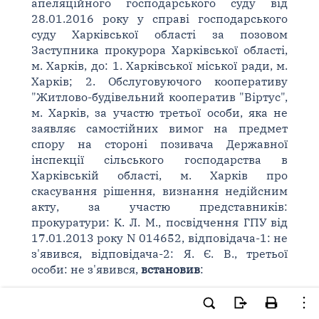
апеляційного господарського суду від
28.01.2016 року у справі господарського
суду Харківської області за позовом
Заступника прокурора Харківської області,
м. Харків, до: 1. Харківської міської ради, м.
Харків; 2. Обслуговуючого кооперативу
"Житлово-будівельний кооператив "Віртус",
м. Харків, за участю третьої особи, яка не
заявляє самостійних вимог на предмет
спору на стороні позивача Державної
інспекції сільського господарства в
Харківській області, м. Харків про
скасування рішення, визнання недійсним
акту, за участю представників:
прокуратури: К. Л. М., посвідчення ГПУ від
17.01.2013 року N 014652, відповідача-1: не
з'явився, відповідача-2: Я. Є. В., третьої
особи: не з'явився,
встановив
:
Заступник прокурора Харківської області в
інтересах держави звернувся до