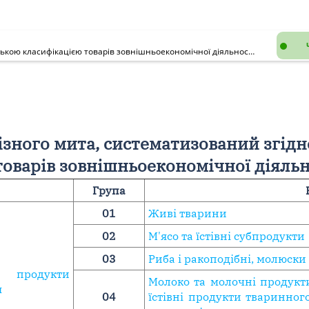
Перелік ставок ввізного мита, систематизований згідно з Українською класифікацією товарів зовнішньоекономічної діяльності (УКТЗЕД)
ізного мита, систематизований згідн
оварів зовнішньоекономічної діяльно
Група
01
Живі тварини
02
М'ясо та їстівні субпродукти
03
Риба і ракоподібні, молюски 
продукти
Молоко та молочні продукт
я
04
їстівні продукти тваринног