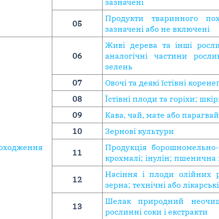
зазначені
Продукти тваринного по
05
зазначені або не включені
Живі дерева та інші росл
06
аналогічні частини росли
зелень
07
Овочі та деякі їстівні корен
08
Їстівні плоди та горіхи; шк
09
Кава, чай, мате або парагва
10
Зернові культури
походження
Продукція борошномельно-к
11
крохмалі; інулін; пшенична
Насіння і плоди олійних 
12
зерна; технічні або лікарськ
Шелак природний неочищ
13
рослинні соки і екстракти