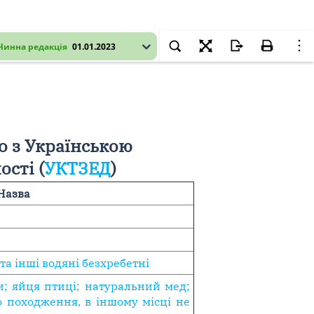
Чинна редакція
01.01.2023
о з Українською
сті (
УКТЗЕД
)
Назва
та інші водяні безхребетні
и; яйця птиці; натуральний мед;
о походження, в іншому місці не