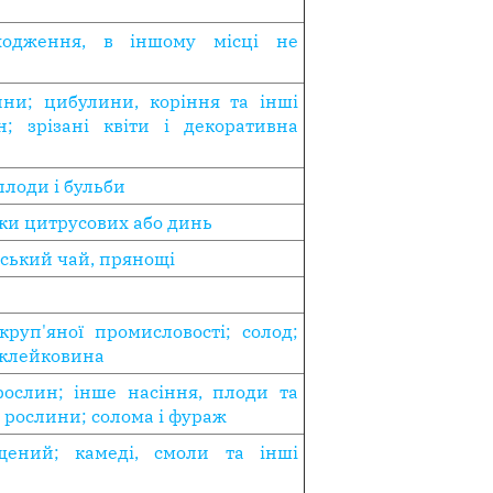
ходження, в іншому місці не
ини; цибулини, коріння та інші
н; зрізані квіти і декоративна
еплоди і бульби
ірки цитрусових або динь
йський чай, прянощі
руп'яної промисловості; солод;
 клейковина
рослин; інше насіння, плоди та
і рослини; солома і фураж
ений; камеді, смоли та інші