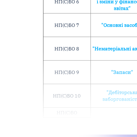
НП(С)БО 6
і зміни у фінан
звітах"
НП(С)БО 7
"Основні засо
НП(С)БО 8
"Нематеріальні а
НП(С)БО 9
"Запаси"
"Дебіторськ
НП(С)БО 10
заборгованіст
НП(С)БО