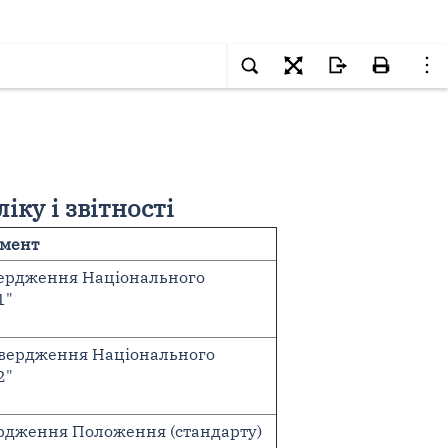
ку і звітності
мент
твердження Національного
1"
атвердження Національного
2"
вердження Положення (стандарту)