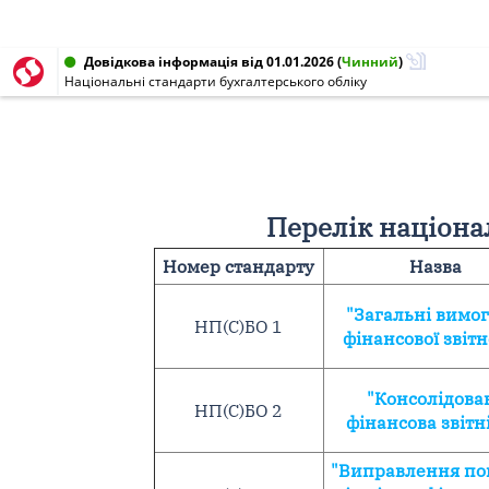
Довідкова інформація від 01.01.2026
(
Чинний
)
Національні стандарти бухгалтерського обліку
Перелік націонал
Номер стандарту
Назва
"Загальні вимог
НП(С)БО 1
фінансової звітн
"Консолідова
НП(С)БО 2
фінансова звітн
"Виправлення по