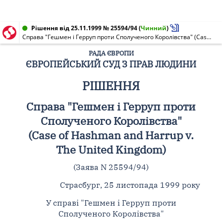
Рішення від 25.11.1999 № 25594/94
(
Чинний
)
Справа "Гешмен і Герруп проти Сполученого Королівства" (Case of Hashman and Harrup v. The United Kingdom)
РАДА ЄВРОПИ
ЄВРОПЕЙСЬКИЙ СУД З ПРАВ ЛЮДИНИ
РІШЕННЯ
Справа "Гешмен і Герруп проти
Сполученого Королівства"
(Case of Hashman and Harrup v.
The United Kingdom)
(Заява N 25594/94)
Страсбург, 25 листопада 1999 року
У справі "Гешмен і Герруп проти
Сполученого Королівства"