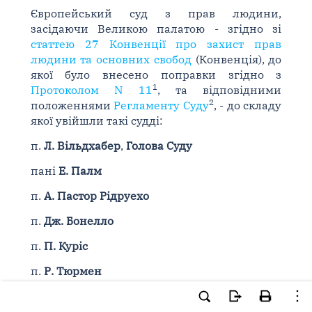
Європейський суд з прав людини,
засідаючи Великою палатою - згідно зі
статтею 27 Конвенції про захист прав
людини та основних свобод
(Конвенція), до
якої було внесено поправки згідно з
1
Протоколом N 11
, та відповідними
2
положеннями
Регламенту Суду
, - до складу
якої увійшли такі судді:
п.
Л. Вільдхабер
,
Голова Суду
пані
Е. Палм
п.
А. Пастор Рідруехо
п.
Дж. Бонелло
п.
П. Куріс
п.
Р. Тюрмен
п.
Ж.-П. Коста