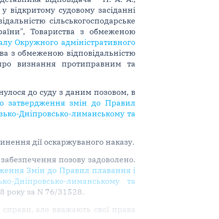
вши у відкритому судовому засіданні
ідальністю сільськогосподарське
раїни", Товариства з обмеженою
алу Окружного адміністративного
ва з обмеженою відповідальністю
 про визнання протиправним та
улося до суду з даним позовом, в
ро затвердження змін до Правил
узько-Дніпровсько-лиманському та
инення дії оскаржуваного наказу.
 забезпечення позову задоволено.
дження Змін до Правил плавання і
ко-Дніпровсько-лиманському та
18 року за N 76/31528.
 справи, але вважають свої права