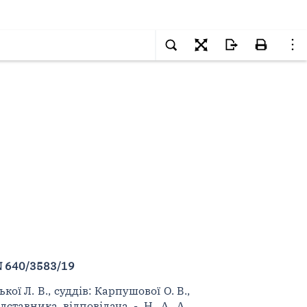
N 640/3583/19
ої Л. В., суддів: Карпушової О. В.,
дставника відповідача - Н. А. А.,