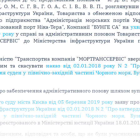
 О. М., С. Г. В., Г. О. А., С. І. В., В. В. П., розгляну
раструктури України, Товариства з обмеженою відпов
о підприємства "Адміністрація морських портів Ук
ізований порт Ніка-Тера", Компанії "БУНГЕ СА" на
ухв
9 року
у справі за адміністративним позовом Товарист
СЕРВІС" до Міністерства інфраструктури України
ністю "Транспортна компанія "МОРТРАНССЕРВІС" зверн
ним та скасувати
наказ від 02.01.2018 року N 2 "П
я суден у північно-західній частині Чорного моря, Б
ро забезпечення адміністративного позову шляхом зуп
 суду міста Києва від 05 березня 2019 року
заяву про
нфраструктури України від 02.01.2018 N 2 "Про затвер
 у північно-західній частині Чорного моря, Бузь
ареєстрованого в Міністерстві юстиції України 18.01.20
шенням, відповідач та особи, що не були учасниками