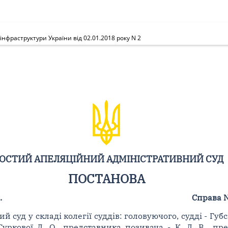
нфраструктури України від 02.01.2018 року N 2
ОСТИЙ АПЕЛЯЦІЙНИЙ АДМІНІСТРАТИВНИЙ СУД
ПОСТАНОВА
.
Справа 
уд у складі колегії суддів: головуючого, судді - Губськ
уркової Д. О., представника позивача - К. Д. В., пре