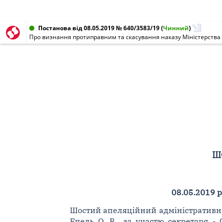
Постанова від 08.05.2019 № 640/3583/19
(
Чинний
)
Про визнання протиправним та скасування наказу Міністерства і
Ш
08.05.2019 р
Шостий апеляційний адміністративний с
Епель О. В., за участю секретаря - С