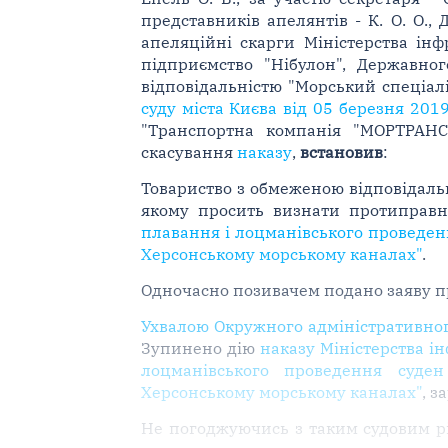
представників апелянтів - К. О. О., Д.
апеляційні скарги Міністерства інф
підприємство "Нібулон", Державног
відповідальністю "Морський спеціал
суду міста Києва від 05 березня 201
"Транспортна компанія "МОРТРАНС
скасування
наказу
,
встановив
:
Товариство з обмеженою відповідаль
якому просить визнати протиправ
плавання і лоцманівського проведенн
Херсонському морському каналах"
.
Одночасно позивачем подано заяву п
Ухвалою Окружного адміністративного
Зупинено дію
наказу Міністерства і
лоцманівського проведення суден
Херсонському морському каналах"
, з
Не погоджуючись з таким судовим рі