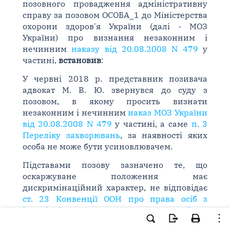
позовного провадження адміністративну
справу за позовом ОСОБА_1 до Міністерства
охорони здоров'я України (далі - МОЗ
України) про визнання незаконним і
нечинним
наказу від 20.08.2008 N 479
у
частині,
встановив
:
У червні 2018 р. представник позивача
адвокат М. В. Ю. звернувся до суду з
позовом, в якому просить визнати
незаконним і нечинним
наказ МОЗ України
від 20.08.2008 N 479
у частині, а саме
п. 3
Переліку захворювань
, за наявності яких
особа не може бути усиновлювачем.
Підставами позову зазначено те, що
оскаржуване положення має
дискримінаційний характер, не відповідає
ст. 23 Конвенції ООН про права осіб з
інвалідністю
,
ст. 14 Закону України "Про
протидію поширенню хвороб, зумовлених