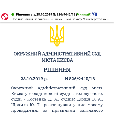
Рішення від 28.10.2019 № 826/9445/18
(
Чинний
)
Про визнання незаконним і нечинним наказу Міністерства охорони здоров'я України від 20.08.2008 N 479
ОКРУЖНИЙ АДМІНІСТРАТИВНИЙ СУД
МІСТА КИЄВА
РІШЕННЯ
28.10.2019 р.
N 826/9445/18
Окружний адміністративний суд міста
Києва у складі колегії суддів: головуючого,
судді - Костенка Д. А., суддів: Донця В. А.,
Шрамко Ю. Т., розглянувши у письмовому
провадженні за правилами загального