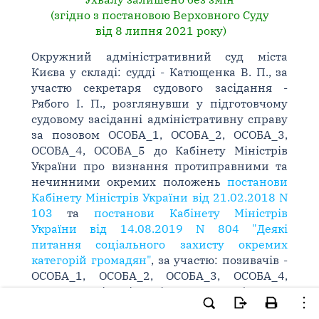
(згідно з постановою Верховного Суду
від 8 липня 2021 року)
Окружний адміністративний суд міста
Києва у складі: судді - Катющенка В. П., за
участю секретаря судового засідання -
Рябого І. П., розглянувши у підготовчому
судовому засіданні адміністративну справу
за позовом ОСОБА_1, ОСОБА_2, ОСОБА_3,
ОСОБА_4, ОСОБА_5 до Кабінету Міністрів
України про визнання протиправними та
нечинними окремих положень
постанови
Кабінету Міністрів України від 21.02.2018 N
103
та
постанови Кабінету Міністрів
України від 14.08.2019 N 804 "Деякі
питання соціального захисту окремих
категорій громадян"
, за участю: позивачів -
ОСОБА_1, ОСОБА_2, ОСОБА_3, ОСОБА_4,
ОСОБА_5; від відповідача - не з'явився,
встановив
: