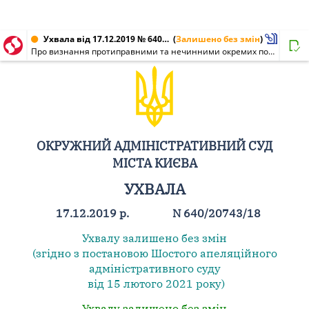
Ухвала від 17.12.2019 № 640/20743/18
(
Залишено без змін
)
Про визнання протиправними та нечинними окремих положень постанови Кабінету Міністрів України від 21.02.2018 N 103 та постанови Кабінету Міністрів України від 14.08.2019 N 804 "Деякі питання соціального захисту окремих категорій громадян"
ОКРУЖНИЙ АДМІНІСТРАТИВНИЙ СУД
МІСТА КИЄВА
УХВАЛА
17.12.2019 р.
N 640/20743/18
Ухвалу залишено без змін
(згідно з постановою Шостого апеляційного
адміністративного суду
від 15 лютого 2021 року)
Ухвалу залишено без змін